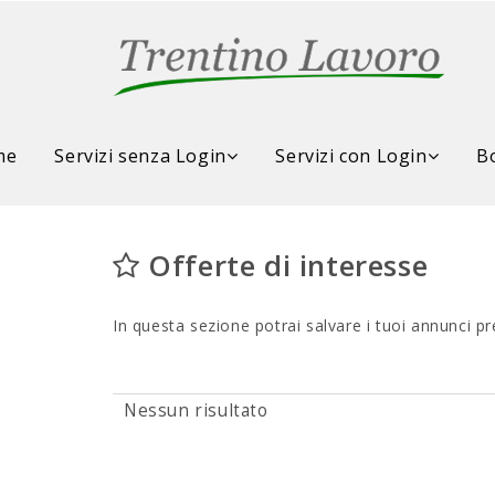
me
Servizi senza Login
Servizi con Login
Bo
Offerte di interesse
In questa sezione potrai salvare i tuoi annunci pre
Nessun risultato