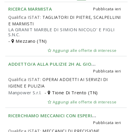
RICERCA MARMISTA
Pubblicata
ieri
Qualifica ISTAT:
TAGLIATORI DI PIETRE, SCALPELLINI
E MARMISTI
LA GRANIT MARBLE DI SIMION NICOLO' E FIGLI
S.N.C.
-
Mezzano (TN)
Aggiungi alle offerte di interesse
A
DDETTO/A ALLA PULIZIE 2H AL GIORNO - TIONE DI TRENTO
Pubblicata
ieri
Qualifica ISTAT:
OPERAI ADDETTI AI SERVIZI DI
IGIENE E PULIZIA
Manpower S.r.l.
-
Tione Di Trento (TN)
Aggiungi alle offerte di interesse
R
ICERCHIAMO MECCANICI CON ESPERIENZA
Pubblicata
ieri
Qualifica ISTAT:
MECCANICI DI PRECISIONE