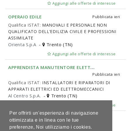
Aggiungi alle offerte di interesse
OPERAIO EDILE
Pubblicata
ieri
Qualifica ISTAT:
MANOVALI E PERSONALE NON
QUALIFICATO DELL’EDILIZIA CIVILE E PROFESSIONI
ASSIMILATE
Orienta S.p.A
-
Trento (TN)
Aggiungi alle offerte di interesse
A
PPRENDISTA MANUTENTORE ELETTRICO
Pubblicata
ieri
Qualifica ISTAT:
INSTALLATORI E RIPARATORI DI
APPARATI ELETTRICI ED ELETTROMECCANICI
Al Centro S.p.A.
-
Trento (TN)
Aggiungi alle offerte di interesse
Per offrirti un'esperienza di navigazione
1 di 147
ottimizzata e in linea con le tue
preferenze, Noi utilizziamo i cookies.