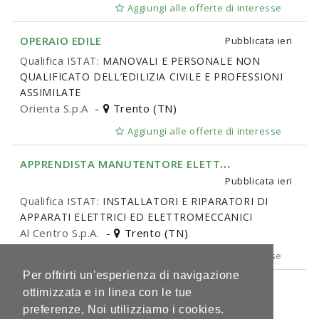
Aggiungi alle offerte di interesse
OPERAIO EDILE
Pubblicata
ieri
Qualifica ISTAT:
MANOVALI E PERSONALE NON
QUALIFICATO DELL’EDILIZIA CIVILE E PROFESSIONI
ASSIMILATE
Orienta S.p.A
-
Trento (TN)
Aggiungi alle offerte di interesse
A
PPRENDISTA MANUTENTORE ELETTRICO
Pubblicata
ieri
Qualifica ISTAT:
INSTALLATORI E RIPARATORI DI
APPARATI ELETTRICI ED ELETTROMECCANICI
Al Centro S.p.A.
-
Trento (TN)
Aggiungi alle offerte di interesse
Per offrirti un'esperienza di navigazione
1 di 163
ottimizzata e in linea con le tue
preferenze, Noi utilizziamo i cookies.