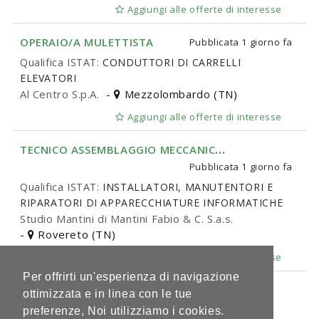
Aggiungi alle offerte di interesse
OPERAIO/A MULETTISTA
Pubblicata
1 giorno fa
Qualifica ISTAT:
CONDUTTORI DI CARRELLI
ELEVATORI
Al Centro S.p.A.
-
Mezzolombardo (TN)
Aggiungi alle offerte di interesse
T
ECNICO ASSEMBLAGGIO MECCANICO E MANUTENZIONE IMPIANTI – ROVERETO NORD – RIF. BW-7Z
Pubblicata
1 giorno fa
Qualifica ISTAT:
INSTALLATORI, MANUTENTORI E
RIPARATORI DI APPARECCHIATURE INFORMATICHE
Studio Mantini di Mantini Fabio & C. S.a.s.
-
Rovereto (TN)
Aggiungi alle offerte di interesse
Per offrirti un'esperienza di navigazione
1 di 149
ottimizzata e in linea con le tue
preferenze, Noi utilizziamo i cookies.