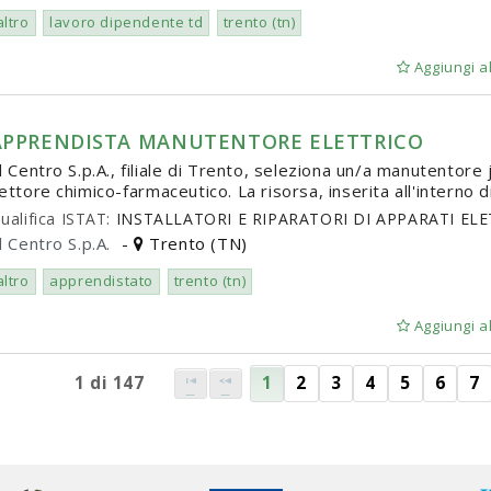
altro
lavoro dipendente td
trento (tn)
Aggiungi al
APPRENDISTA MANUTENTORE ELETTRICO
l Centro S.p.A., filiale di Trento, seleziona un/a manutentore
ettore chimico-farmaceutico. La risorsa, inserita all'interno di
ualifica ISTAT:
INSTALLATORI E RIPARATORI DI APPARATI EL
l Centro S.p.A.
-
Trento (TN)
altro
apprendistato
trento (tn)
Aggiungi al
1 di 147
1
2
3
4
5
6
7