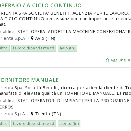
OPERAIO / A CICLO CONTINUO
RIENTA SPA SOCIETA' BENEFIT, AGENZIA PER IL LAVORO, 
 A CICLO CONTINUO per assunzione con importante azienda cl
at...
ualifica ISTAT:
OPERAI ADDETTI A MACCHINE CONFEZIONATRI
rienta S.p.A
-
Avio (TN)
altro
lavoro dipendente td
avio (tn)
Aggiungi al
TORNITORE MANUALE
rienta Spa, Società Benefit, ricerca per azienda cliente di T
anufatti di elevata qualità un TORNITORE MANUALE. La risors
ualifica ISTAT:
OPERATORI DI IMPIANTI PER LA PRODUZIONE 
ERROSI
rienta S.p.A
-
Trento (TN)
altro
lavoro dipendente td
trento (tn)