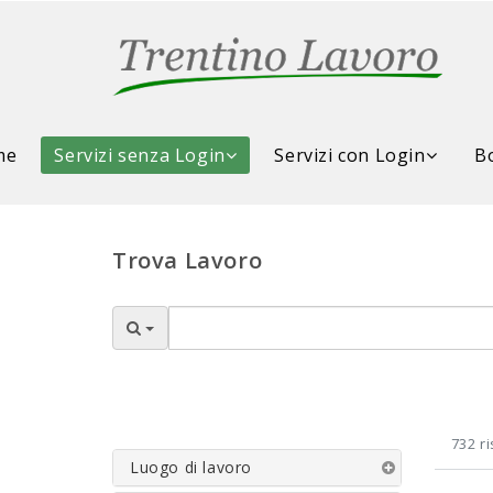
me
Servizi senza Login
Servizi con Login
Bo
Trova Lavoro
732 ri
Luogo di lavoro