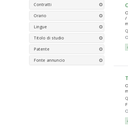
Contratti
O
Orario
/
m
Lingue
Q
O
Titolo di studio
Patente
Fonte annuncio
O
m
Q
F
O