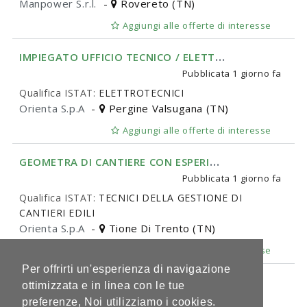
Manpower S.r.l.
-
Rovereto (TN)
Aggiungi alle offerte di interesse
I
MPIEGATO UFFICIO TECNICO / ELETTRICO
Pubblicata
1 giorno fa
Qualifica ISTAT:
ELETTROTECNICI
Orienta S.p.A
-
Pergine Valsugana (TN)
Aggiungi alle offerte di interesse
G
EOMETRA DI CANTIERE CON ESPERIENZA
Pubblicata
1 giorno fa
Qualifica ISTAT:
TECNICI DELLA GESTIONE DI
CANTIERI EDILI
Orienta S.p.A
-
Tione Di Trento (TN)
Aggiungi alle offerte di interesse
Per offrirti un'esperienza di navigazione
1 di 140
ottimizzata e in linea con le tue
preferenze, Noi utilizziamo i cookies.