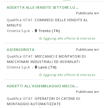
A
DDETTA ALLE VENDITE SETTORE LUXURY BOUTIQUE
Pubblicata
ieri
Qualifica ISTAT:
COMMESSI DELLE VENDITE AL
MINUTO
Orienta S.p.A
-
Trento (TN)
Aggiungi alle offerte di interesse
ASCENSORISTA
Pubblicata
ieri
Qualifica ISTAT:
MECCANICI E MONTATORI DI
MACCHINARI INDUSTRIALI ED ASSIMILATI
Orienta S.p.A
-
Lavis (TN)
Aggiungi alle offerte di interesse
A
DDETTI ALL'ASSEMBLAGGIO MECCANICO - ROVERETO
Pubblicata
ieri
Qualifica ISTAT:
OPERATORI DI CATENE DI
MONTAGGIO AUTOMATIZZATE