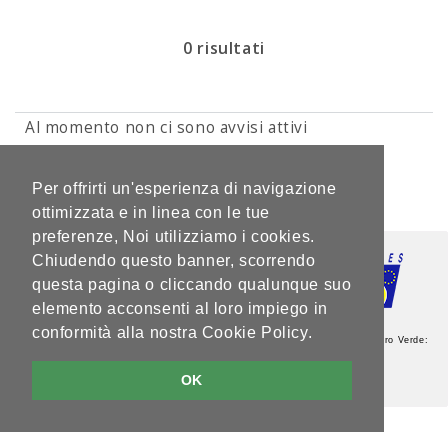
0 risultati
Al momento non ci sono avvisi attivi
1 di 1
Per offrirti un'esperienza di navigazione
ottimizzata e in linea con le tue
preferenze, Noi utilizziamo i cookies.
Chiudendo questo banner, scorrendo
questa pagina o cliccando qualunque suo
elemento acconsenti al loro impiego in
conformità alla nostra Cookie Policy.
Agenzia del Lavoro - Sede Centrale - Via Guardini, 75 - 38121 Trento - Numero Verde:
800.264760 - Partita IVA: 00337460224
Note legali e privacy
OK
V5.2.0