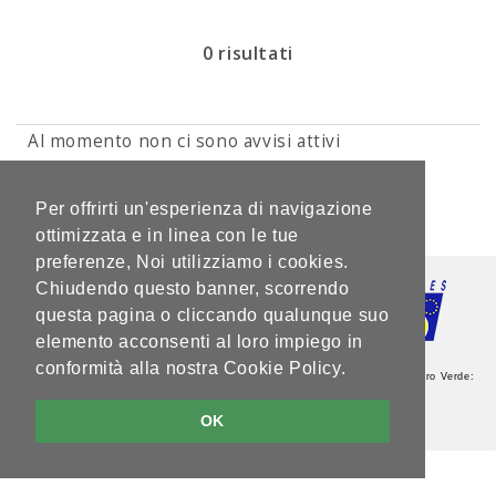
0 risultati
Al momento non ci sono avvisi attivi
1 di 1
Per offrirti un'esperienza di navigazione
ottimizzata e in linea con le tue
preferenze, Noi utilizziamo i cookies.
Chiudendo questo banner, scorrendo
questa pagina o cliccando qualunque suo
elemento acconsenti al loro impiego in
conformità alla nostra Cookie Policy.
Agenzia del Lavoro - Sede Centrale - Via Guardini, 75 - 38121 Trento - Numero Verde:
800.264760 - Partita IVA: 00337460224
Note legali e privacy
OK
V5.2.0