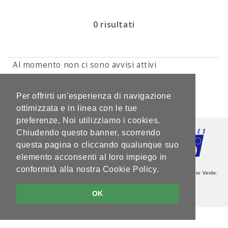
0 risultati
Al momento non ci sono avvisi attivi
1 di 1
Per offrirti un'esperienza di navigazione
ottimizzata e in linea con le tue
preferenze, Noi utilizziamo i cookies.
Chiudendo questo banner, scorrendo
questa pagina o cliccando qualunque suo
elemento acconsenti al loro impiego in
conformità alla nostra Cookie Policy.
Agenzia del Lavoro - Sede Centrale - Via Guardini, 75 - 38121 Trento - Numero Verde:
800.264760 - Partita IVA: 00337460224
Note legali e privacy
OK
V5.2.0