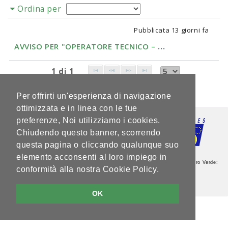
Ordina per
Pubblicata
13 giorni fa
A
VVISO PER "OPERATORE TECNICO – CAT. B – LIVELL...
1 di 1
Per offrirti un'esperienza di navigazione
ottimizzata e in linea con le tue
preferenze, Noi utilizziamo i cookies.
Chiudendo questo banner, scorrendo
questa pagina o cliccando qualunque suo
elemento acconsenti al loro impiego in
Agenzia del Lavoro - Sede Centrale - Via Guardini, 75 - 38121 Trento - Numero Verde:
conformità alla nostra Cookie Policy.
800.264760 - Partita IVA: 00337460224
Note legali e privacy
V5.2.0
OK