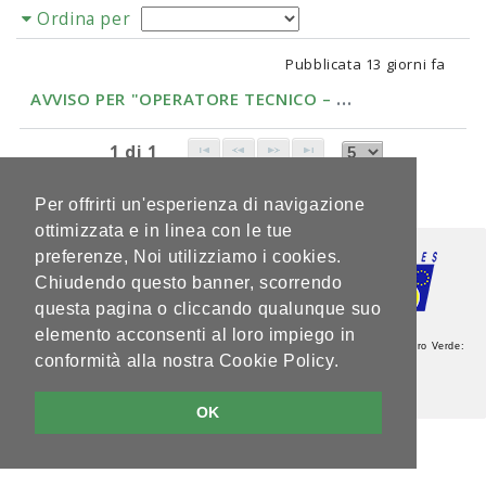
Ordina per
Pubblicata
13 giorni fa
A
VVISO PER "OPERATORE TECNICO – CAT. B – LIVELL...
1 di 1
Per offrirti un'esperienza di navigazione
ottimizzata e in linea con le tue
preferenze, Noi utilizziamo i cookies.
Chiudendo questo banner, scorrendo
questa pagina o cliccando qualunque suo
elemento acconsenti al loro impiego in
Agenzia del Lavoro - Sede Centrale - Via Guardini, 75 - 38121 Trento - Numero Verde:
conformità alla nostra Cookie Policy.
800.264760 - Partita IVA: 00337460224
Note legali e privacy
V5.2.0
OK