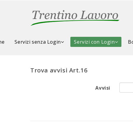
me
Servizi senza Login
Servizi con Login
Bo
Trova avvisi Art.16
Avvisi