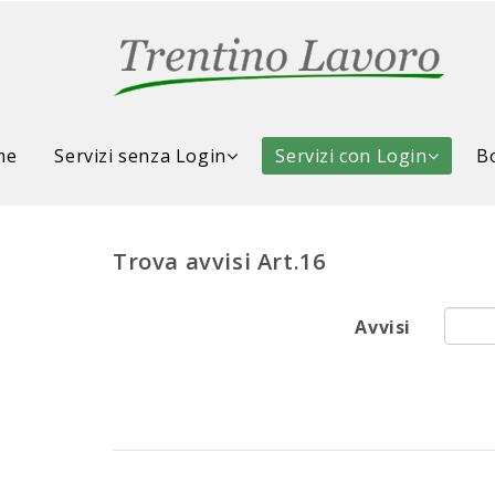
me
Servizi senza Login
Servizi con Login
Bo
Trova avvisi Art.16
Avvisi