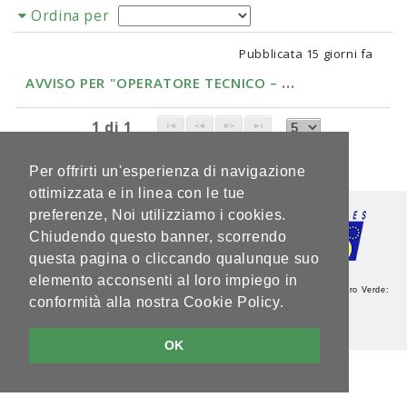
Ordina per
Pubblicata
15 giorni fa
A
VVISO PER "OPERATORE TECNICO – CAT. B – LIVELL...
1 di 1
Per offrirti un'esperienza di navigazione
ottimizzata e in linea con le tue
preferenze, Noi utilizziamo i cookies.
Chiudendo questo banner, scorrendo
questa pagina o cliccando qualunque suo
elemento acconsenti al loro impiego in
Agenzia del Lavoro - Sede Centrale - Via Guardini, 75 - 38121 Trento - Numero Verde:
conformità alla nostra Cookie Policy.
800.264760 - Partita IVA: 00337460224
Note legali e privacy
V5.2.0
OK