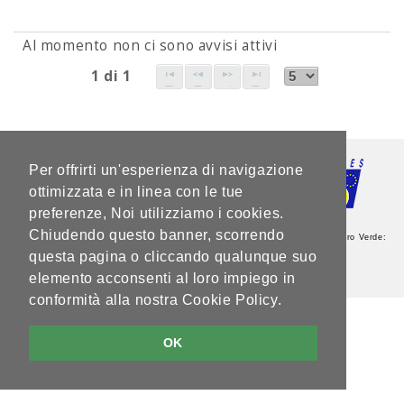
Al momento non ci sono avvisi attivi
1 di 1
Per offrirti un'esperienza di navigazione
ottimizzata e in linea con le tue
preferenze, Noi utilizziamo i cookies.
Chiudendo questo banner, scorrendo
Agenzia del Lavoro - Sede Centrale - Via Guardini, 75 - 38121 Trento - Numero Verde:
800.264760 - Partita IVA: 00337460224
questa pagina o cliccando qualunque suo
Note legali e privacy
elemento acconsenti al loro impiego in
V5.2.0
conformità alla nostra Cookie Policy.
OK