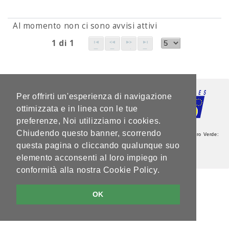
Al momento non ci sono avvisi attivi
1 di 1
Per offrirti un'esperienza di navigazione
ottimizzata e in linea con le tue
preferenze, Noi utilizziamo i cookies.
Chiudendo questo banner, scorrendo
Agenzia del Lavoro - Sede Centrale - Via Guardini, 75 - 38121 Trento - Numero Verde:
800.264760 - Partita IVA: 00337460224
questa pagina o cliccando qualunque suo
Note legali e privacy
elemento acconsenti al loro impiego in
V5.2.0
conformità alla nostra Cookie Policy.
OK