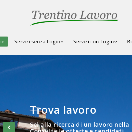
me
Servizi senza Login
Servizi con Login
Bo
Trova lavoro
Consulta la Borsa d
Sei alla ricerca di un lavoro nella
Consulta le offerte e candidati...