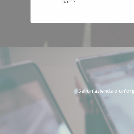
parte.
Sei un’azienda o un’org