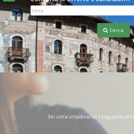
Consulta
Cerca
Sei un/a cittadino/a? I seguenti ser