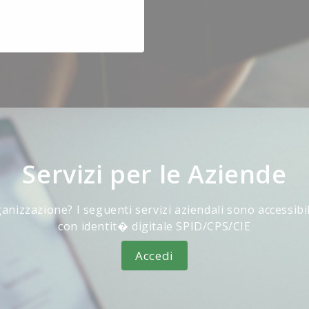
Servizi per le Aziende
anizzazione? I seguenti servizi aziendali sono accessibi
con identit� digitale SPID/CPS/CIE
Accedi