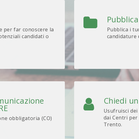
Pubblica
e per far conoscere la
Pubblica i tu
tenziali candidati o
candidature d
omunicazione
Chiedi u
ARE
Usufruisci dei
dai Centri per
one obbligatoria (CO)
Trento.