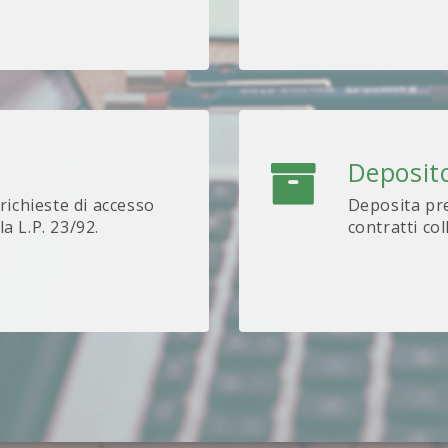
Deposito
 richieste di accesso
Deposita pre
lla L.P. 23/92.
contratti col