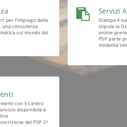
nza
Servizi 
tri per l’Impiego della
Stampa il tu
, una consulenza
stipula la D
tematica sul mondo del
online prend
PSP parte pr
modalità tel
enti
amenti con il Centro
ervizio disponibile é
line
oscrizione del PSP 2^