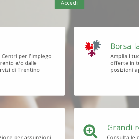
Accedi
Borsa l
i Centri per l’Impiego
Amplia i tu
rento e/o dalle
offerte in t
rvizi di Trentino
posizioni a
Grandi r
ezione per assunzioni
Consulta le 