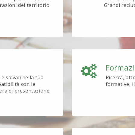
azioni del territorio
Grandi reclu
Formaz
e salvali nella tua
Ricerca, att
tibilità con le
formative, i
tera di presentazione.