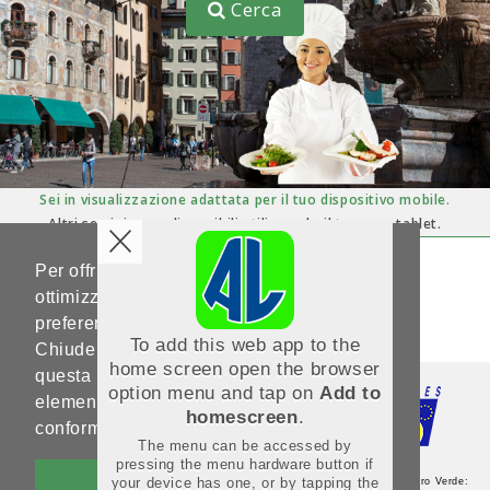
Cerca
Sei in visualizzazione adattata per il tuo dispositivo mobile.
Altri servizi sono disponibili utilizzando il tuo pc o tablet.
Per offrirti un'esperienza di navigazione
Hai domande ?
Scrivici su
ottimizzata e in linea con le tue
help-portale.adl@provincia.tn.it
preferenze, Noi utilizziamo i cookies.
To add this web app to the
Chiudendo questo banner, scorrendo
home screen open the browser
questa pagina o cliccando qualunque suo
option menu and tap on
Add to
elemento acconsenti al loro impiego in
homescreen
.
conformità alla nostra Cookie Policy.
The menu can be accessed by
pressing the menu hardware button if
OK
your device has one, or by tapping the
Agenzia del Lavoro - Sede Centrale - Via Guardini, 75 - 38121 Trento - Numero Verde: