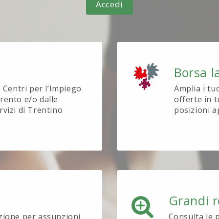
Accedi
Borsa l
i Centri per l’Impiego
Amplia i tu
rento e/o dalle
offerte in t
rvizi di Trentino
posizioni a
Grandi r
ezione per assunzioni
Consulta le 