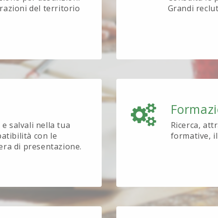
azioni del territorio
Grandi reclu
Formaz
e salvali nella tua
Ricerca, att
tibilità con le
formative, i
tera di presentazione.