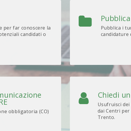
Pubblica
e per far conoscere la
Pubblica i tu
tenziali candidati o
candidature d
omunicazione
Chiedi u
ARE
Usufruisci dei
dai Centri per
one obbligatoria (CO)
Trento.