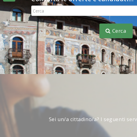
Consulta
Cerca
Sei un/a cittadino/a? I seguenti ser