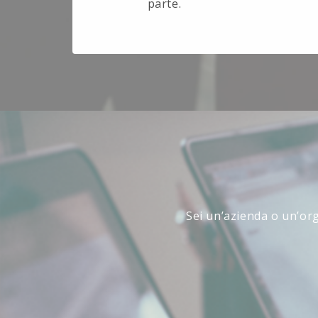
parte.
Sei un’azienda o un’org