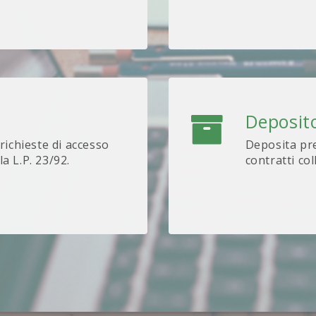
Deposito
 richieste di accesso
Deposita pre
lla L.P. 23/92.
contratti col