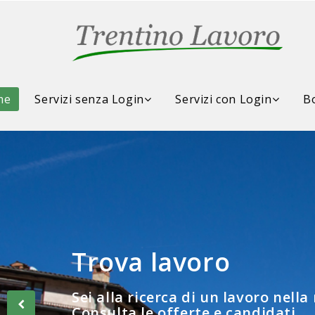
me
Servizi senza Login
Servizi con Login
Bo
Trova lavoro
Consulta la Borsa d
Sei alla ricerca di un lavoro nella
Consulta le offerte e candidati...