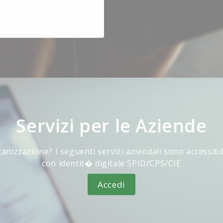
Servizi per le Aziende
anizzazione? I seguenti servizi aziendali sono accessibi
con identit� digitale SPID/CPS/CIE
Accedi