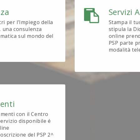
nza
Servizi 
tri per l’Impiego della
Stampa il tu
, una consulenza
stipula la D
tematica sul mondo del
online prend
PSP parte pr
modalità tel
enti
amenti con il Centro
ervizio disponibile é
line
oscrizione del PSP 2^