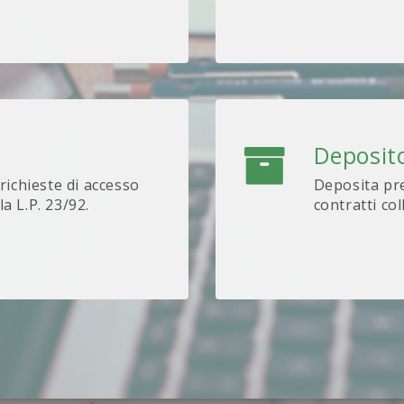
Deposito
 richieste di accesso
Deposita pre
lla L.P. 23/92.
contratti col