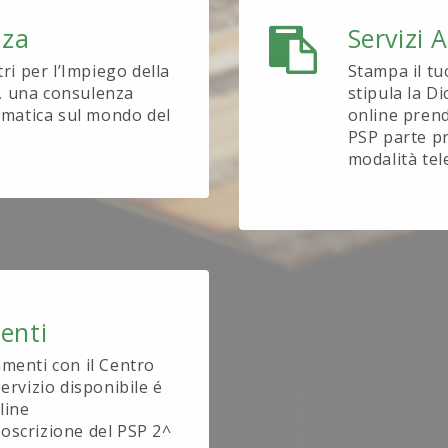
nza
Servizi 
tri per l’Impiego della
Stampa il tu
, una consulenza
stipula la D
tematica sul mondo del
online prend
PSP parte pr
modalità tel
enti
amenti con il Centro
ervizio disponibile é
line
oscrizione del PSP 2^