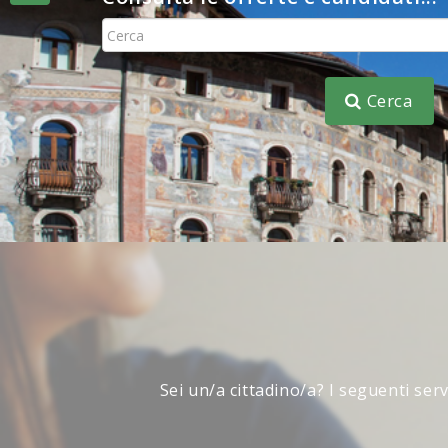
Consulta
Cerca
Sei un/a cittadino/a? I seguenti ser