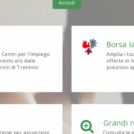
Accedi
Borsa l
i Centri per l’Impiego
Amplia i tu
rento e/o dalle
offerte in t
rvizi di Trentino
posizioni a
Grandi r
ezione per assunzioni
Consulta le 