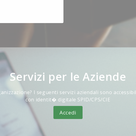
Servizi per le Aziende
anizzazione? I seguenti servizi aziendali sono accessibi
con identit� digitale SPID/CPS/CIE
Accedi