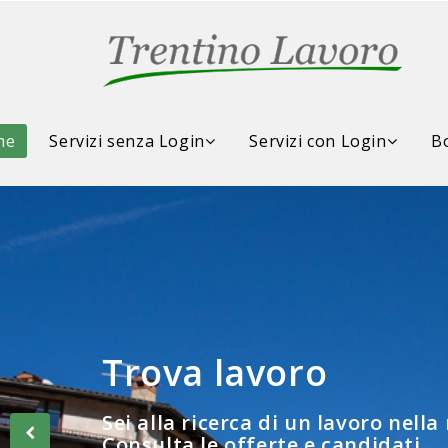
me
Servizi senza Login
Servizi con Login
Bo
Trova lavoro
Consulta la Borsa d
Sei alla ricerca di un lavoro nella
Consulta le offerte e candidati...