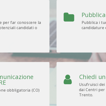
Pubblica
e per far conoscere la
Pubblica i tu
tenziali candidati o
candidature d
omunicazione
Chiedi u
ARE
Usufruisci dei
dai Centri per
one obbligatoria (CO)
Trento.