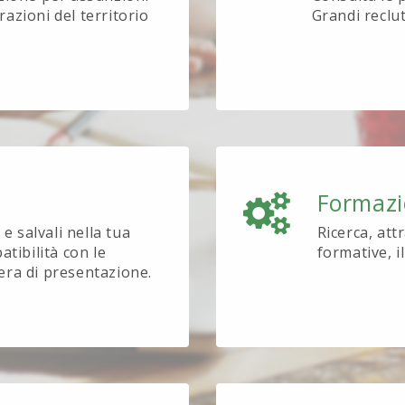
azioni del territorio
Grandi reclu
Formaz
e salvali nella tua
Ricerca, att
tibilità con le
formative, i
tera di presentazione.