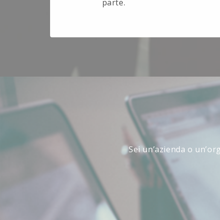
parte.
Sei un’azienda o un’org