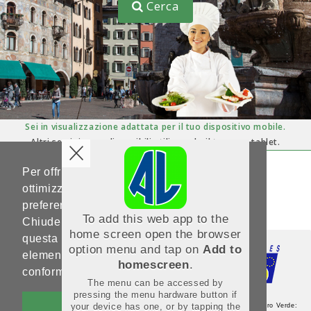
Cerca
Sei in visualizzazione adattata per il tuo dispositivo mobile.
Altri servizi sono disponibili utilizzando il tuo pc o tablet.
Per offrirti un'esperienza di navigazione
Hai domande ?
Scrivici su
ottimizzata e in linea con le tue
help-portale.adl@provincia.tn.it
preferenze, Noi utilizziamo i cookies.
To add this web app to the
Chiudendo questo banner, scorrendo
home screen open the browser
questa pagina o cliccando qualunque suo
option menu and tap on
Add to
elemento acconsenti al loro impiego in
homescreen
.
conformità alla nostra Cookie Policy.
The menu can be accessed by
pressing the menu hardware button if
OK
your device has one, or by tapping the
Agenzia del Lavoro - Sede Centrale - Via Guardini, 75 - 38121 Trento - Numero Verde: