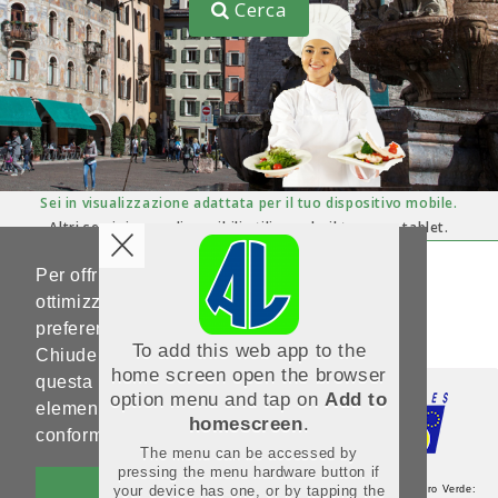
Cerca
Sei in visualizzazione adattata per il tuo dispositivo mobile.
Altri servizi sono disponibili utilizzando il tuo pc o tablet.
Per offrirti un'esperienza di navigazione
Hai domande ?
Scrivici su
ottimizzata e in linea con le tue
help-portale.adl@provincia.tn.it
preferenze, Noi utilizziamo i cookies.
To add this web app to the
Chiudendo questo banner, scorrendo
home screen open the browser
questa pagina o cliccando qualunque suo
option menu and tap on
Add to
elemento acconsenti al loro impiego in
homescreen
.
conformità alla nostra Cookie Policy.
The menu can be accessed by
pressing the menu hardware button if
OK
your device has one, or by tapping the
Agenzia del Lavoro - Sede Centrale - Via Guardini, 75 - 38121 Trento - Numero Verde: