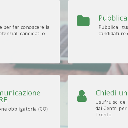
Pubblica
e per far conoscere la
Pubblica i tu
tenziali candidati o
candidature d
omunicazione
Chiedi u
ARE
Usufruisci dei
dai Centri per
one obbligatoria (CO)
Trento.