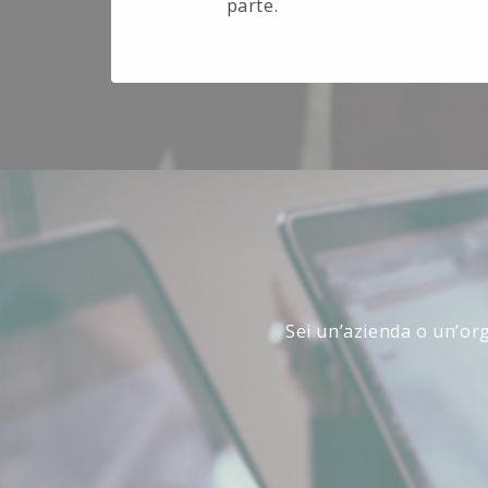
parte.
Sei un’azienda o un’org