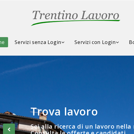
me
Servizi senza Login
Servizi con Login
Bo
Trova lavoro
Consulta la Borsa d
Sei alla ricerca di un lavoro nella
Consulta le offerte e candidati...