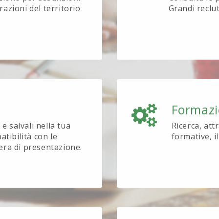
azioni del territorio
Grandi reclu
Formaz
e salvali nella tua
Ricerca, att
tibilità con le
formative, i
tera di presentazione.