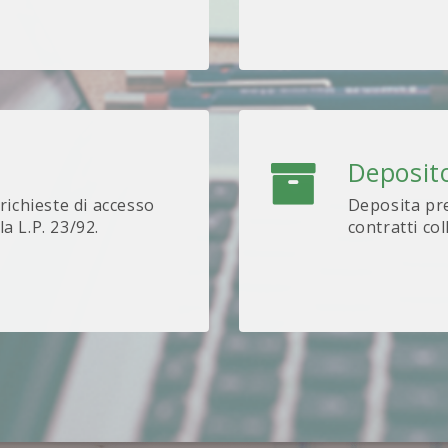
Deposito
 richieste di accesso
Deposita pre
lla L.P. 23/92.
contratti col