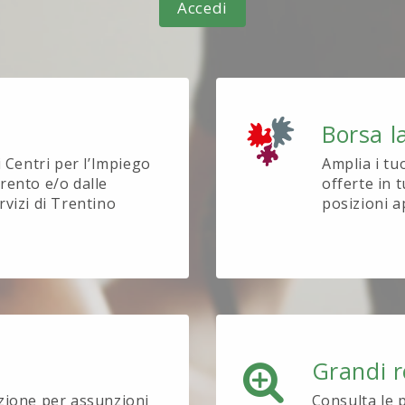
Accedi
Borsa l
i Centri per l’Impiego
Amplia i tu
rento e/o dalle
offerte in t
rvizi di Trentino
posizioni a
Grandi r
ezione per assunzioni
Consulta le 