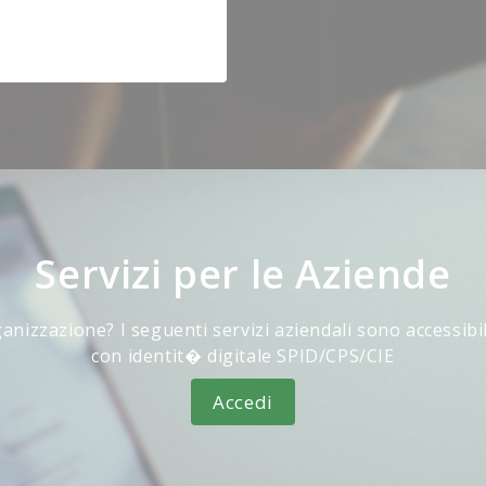
Servizi per le Aziende
anizzazione? I seguenti servizi aziendali sono accessibi
con identit� digitale SPID/CPS/CIE
Accedi