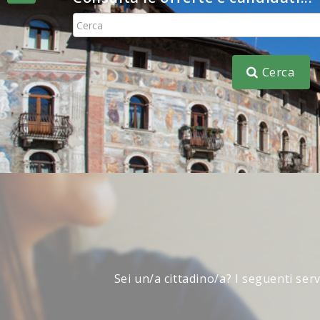
Consulta
Cerca
Sei un/a cittadino/a? I seguenti ser