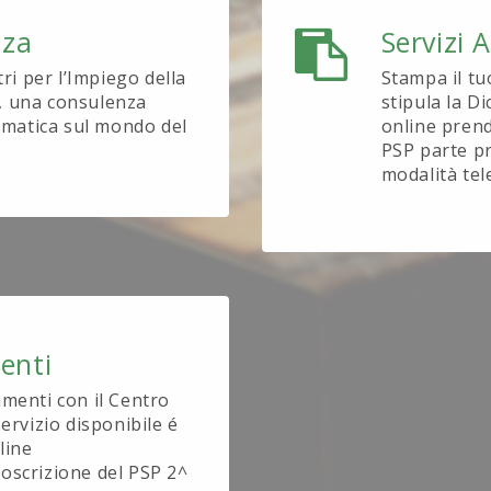
nza
Servizi 
tri per l’Impiego della
Stampa il tu
, una consulenza
stipula la D
tematica sul mondo del
online prend
PSP parte pr
modalità tel
enti
amenti con il Centro
ervizio disponibile é
line
oscrizione del PSP 2^