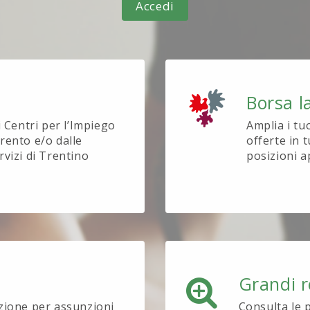
Accedi
Borsa l
i Centri per l’Impiego
Amplia i tu
rento e/o dalle
offerte in t
rvizi di Trentino
posizioni a
Grandi r
ezione per assunzioni
Consulta le 