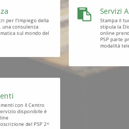
nza
Servizi 
tri per l’Impiego della
Stampa il tu
, una consulenza
stipula la D
tematica sul mondo del
online prend
PSP parte pr
modalità tel
enti
amenti con il Centro
ervizio disponibile é
line
oscrizione del PSP 2^