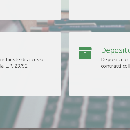
Deposito
 richieste di accesso
Deposita pre
lla L.P. 23/92.
contratti col