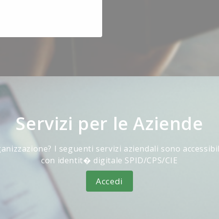
Servizi per le Aziende
anizzazione? I seguenti servizi aziendali sono accessibi
con identit� digitale SPID/CPS/CIE
Accedi