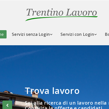
me
Servizi senza Login
Servizi con Login
Bo
Trova lavoro
Consulta la Borsa d
Sei alla ricerca di un lavoro nella
Consulta le offerte e candidati...