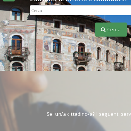
Consulta
Cerca
Sei un/a cittadino/a? I seguenti ser