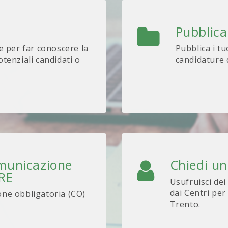
Pubblica
e per far conoscere la
Pubblica i tu
tenziali candidati o
candidature d
omunicazione
Chiedi u
ARE
Usufruisci dei
dai Centri per
one obbligatoria (CO)
Trento.