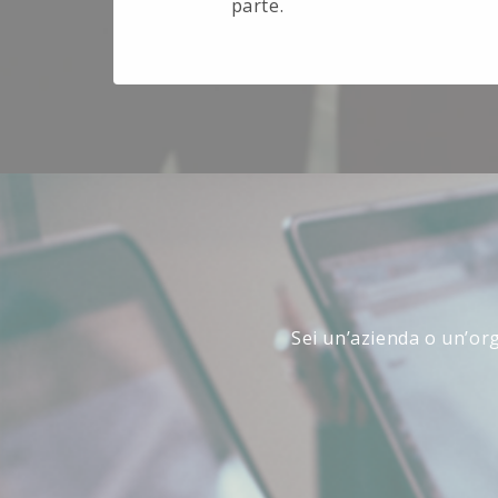
parte.
Sei un’azienda o un’org