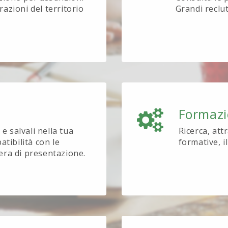
azioni del territorio
Grandi reclu
Formaz
e salvali nella tua
Ricerca, att
tibilità con le
formative, i
tera di presentazione.