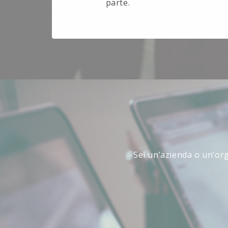
parte.
Sei un’azienda o un’org