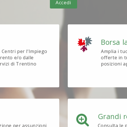
Accedi
Borsa l
i Centri per l’Impiego
Amplia i tu
rento e/o dalle
offerte in t
rvizi di Trentino
posizioni a
Grandi r
ezione per assunzioni
Consulta le 