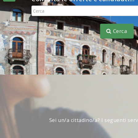
Consulta
Cerca
Sei un/a cittadino/a? I seguenti ser