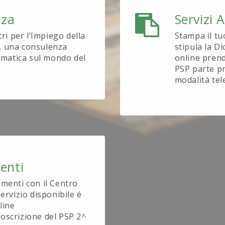
nza
Servizi 
tri per l’Impiego della
Stampa il tu
, una consulenza
stipula la D
tematica sul mondo del
online prend
PSP parte pr
modalità tel
enti
amenti con il Centro
ervizio disponibile é
line
oscrizione del PSP 2^