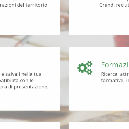
azioni del territorio
Grandi reclu
Formaz
e salvali nella tua
Ricerca, att
tibilità con le
formative, i
tera di presentazione.