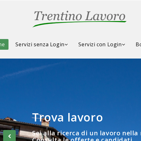
me
Servizi senza Login
Servizi con Login
Bo
Trova lavoro
Consulta la Borsa d
Sei alla ricerca di un lavoro nella
Consulta le offerte e candidati...