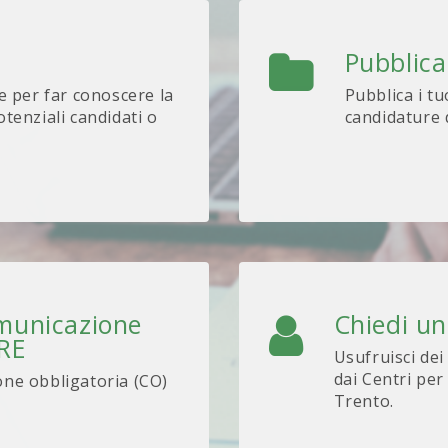
Pubblica
e per far conoscere la
Pubblica i tu
tenziali candidati o
candidature d
omunicazione
Chiedi u
ARE
Usufruisci dei
dai Centri per
one obbligatoria (CO)
Trento.