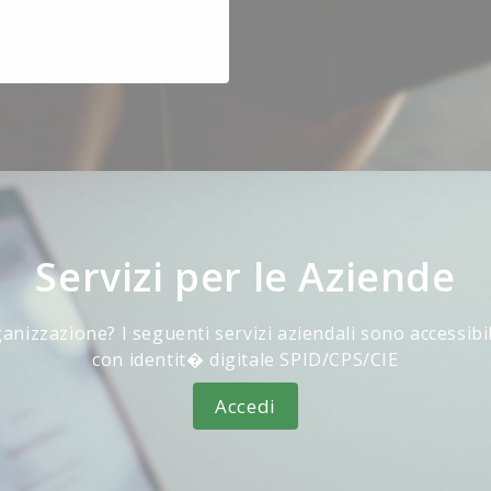
Servizi per le Aziende
anizzazione? I seguenti servizi aziendali sono accessibi
con identit� digitale SPID/CPS/CIE
Accedi