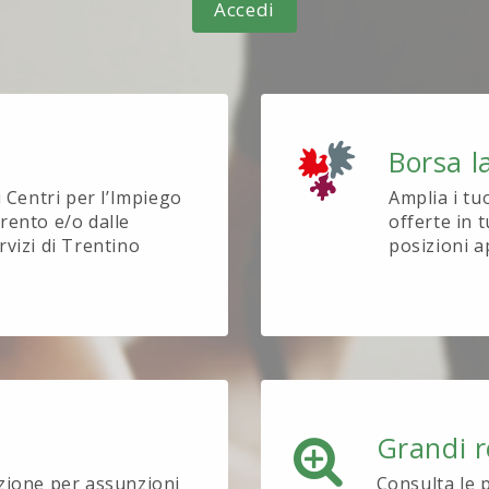
Accedi
Borsa l
i Centri per l’Impiego
Amplia i tu
rento e/o dalle
offerte in t
rvizi di Trentino
posizioni a
Grandi r
ezione per assunzioni
Consulta le 