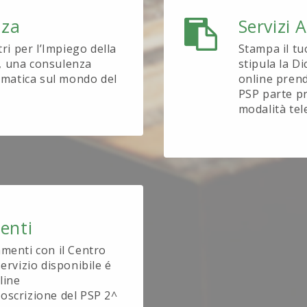
nza
Servizi 
tri per l’Impiego della
Stampa il tu
, una consulenza
stipula la D
tematica sul mondo del
online prend
PSP parte pr
modalità tel
enti
amenti con il Centro
ervizio disponibile é
line
oscrizione del PSP 2^