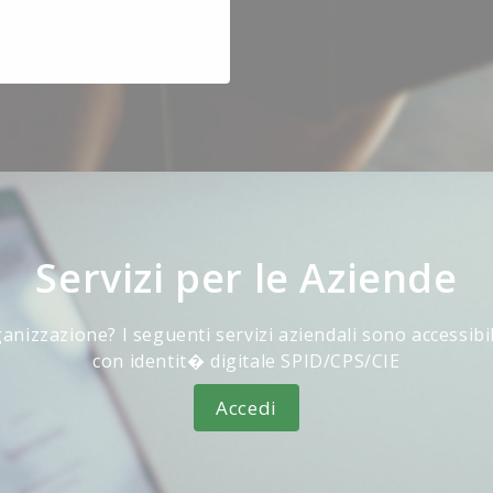
Servizi per le Aziende
anizzazione? I seguenti servizi aziendali sono accessibi
con identit� digitale SPID/CPS/CIE
Accedi