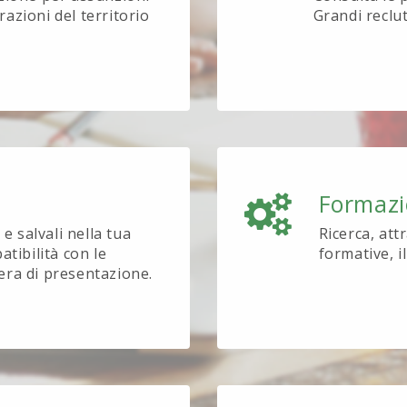
azioni del territorio
Grandi reclu
Formaz
e salvali nella tua
Ricerca, att
tibilità con le
formative, i
tera di presentazione.