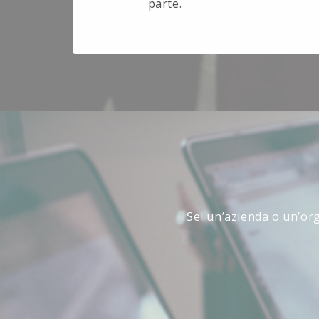
parte.
Sei un’azienda o un’org