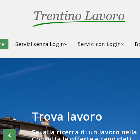
me
Servizi senza Login
Servizi con Login
Bo
Trova lavoro
Consulta la Borsa d
Sei alla ricerca di un lavoro nella
Consulta le offerte e candidati...