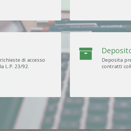
Deposito
 richieste di accesso
Deposita pre
lla L.P. 23/92.
contratti col