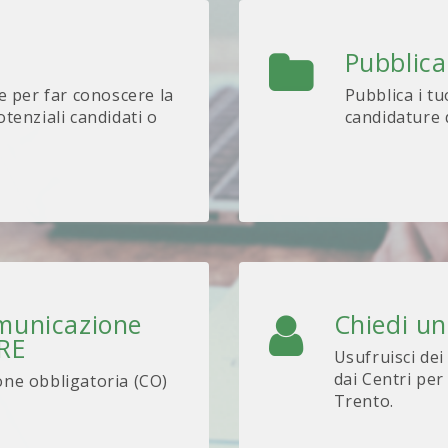
Pubblica
e per far conoscere la
Pubblica i tu
tenziali candidati o
candidature d
omunicazione
Chiedi u
ARE
Usufruisci dei
dai Centri per
one obbligatoria (CO)
Trento.