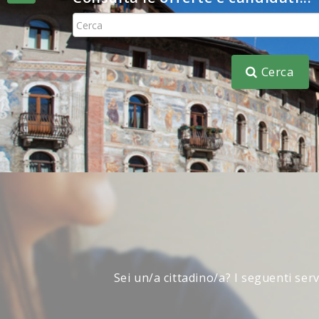
Consulta
Cerca
Sei un/a cittadino/a? I seguenti ser